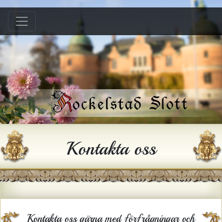
Hem
B &B
Bröllop
Konferens
Festlokal
Hyra hus
Kontakta oss
Historia
Gården
Kontakt
Kontakta oss gärna med förfrågningar och