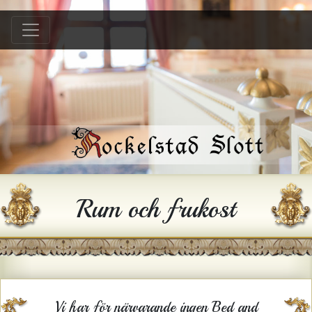
Hem
B &B
Bröllop
Konferens
Festlokal
Hyra hus
Rum och frukost
Historia
Gården
Kontakt
Vi har för närvarande ingen Bed and