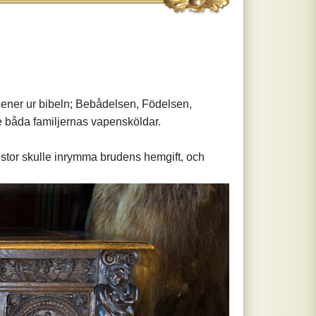
scener ur bibeln; Bebådelsen, Födelsen,
e båda familjernas vapensköldar.
 kistor skulle inrymma brudens hemgift, och