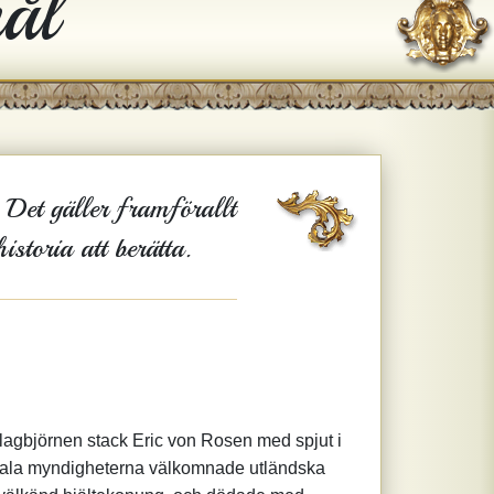
ål
 Det gäller framförallt
istoria att berätta.
lagbjörnen stack Eric von Rosen med spjut i
lokala myndigheterna välkomnade utländska