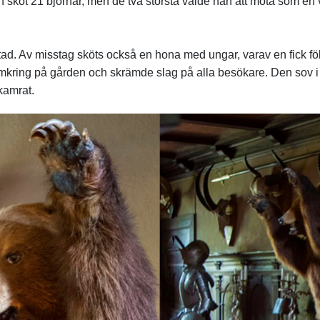
t och sköt 21 björnar, men de två största valde han att möta som
. Av misstag sköts också en hona med ungar, varav en fick följa
omkring på gården och skrämde slag på alla besökare. Den sov i 
kamrat.