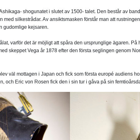
Ashikaga- shogunatet i slutet av 1500- talet. Den består av ban
med silkestrådar. Av ansiktsmasken förstår man att rustningen ti
 den gudomlige kejsaren.
lat, varför det är möjligt att spåra den ursprunglige ägaren. På
med skeppet Vega år 1878 efter den första seglingen genom Nor
ev väl mottagen i Japan och fick som första europé audiens ho
en, och Eric von Rosen fick den i sin tur i gåva på sin femtioår