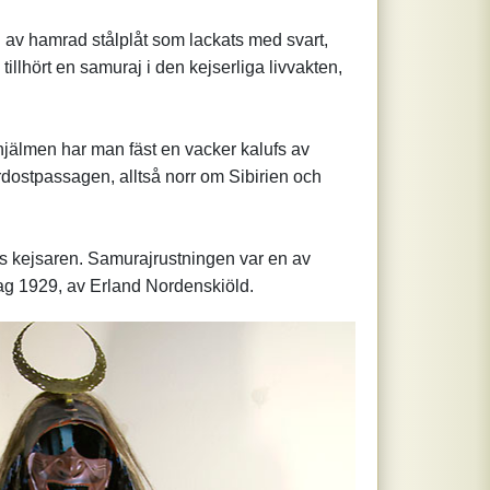
d av hamrad stålplåt som lackats med svart,
llhört en samuraj i den kejserliga livvakten,
 hjälmen har man fäst en vacker kalufs av
dostpassagen, alltså norr om Sibirien och
s kejsaren. Samurajrustningen var en av
sdag 1929, av Erland Nordenskiöld.