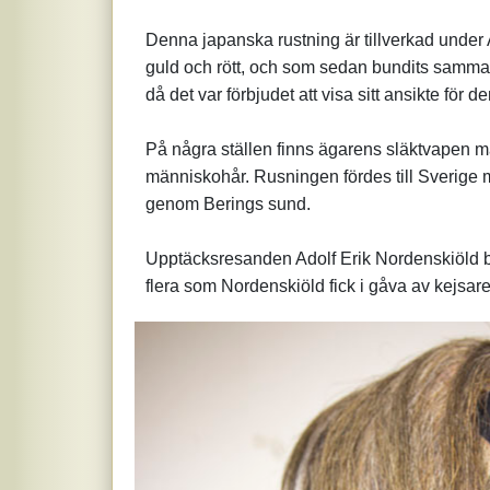
Denna japanska rustning är tillverkad under 
guld och rött, och som sedan bundits samman 
då det var förbjudet att visa sitt ansikte för
På några ställen finns ägarens släktvapen må
människohår. Rusningen fördes till Sverige 
genom Berings sund.
Upptäcksresanden Adolf Erik Nordenskiöld bl
flera som Nordenskiöld fick i gåva av kejsar