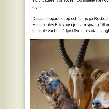
storviltjägare. Von Rosen tog tillfället i ak
spjut.
Dessa stoppades upp och fanns på Rockelstad
Mischa, blev Erics husdjur som sprang fritt 
som inte var helt förtjust över en sådan säng