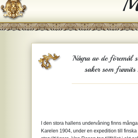
M
Några av de föremål so
saker som funnits h
I den stora hallens undervåning finns många
Karelen 1904, under en expedition till fin