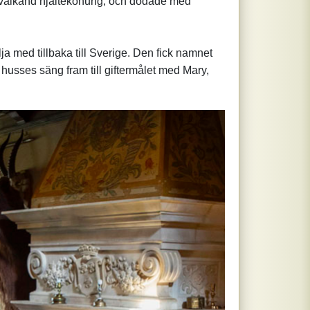
 en välkänd hjältekonung, och dödade med
 med tillbaka till Sverige. Den fick namnet
husses säng fram till giftermålet med Mary,