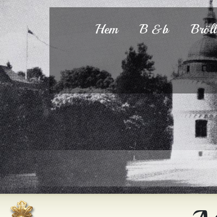
Hem
B &b
Bröl