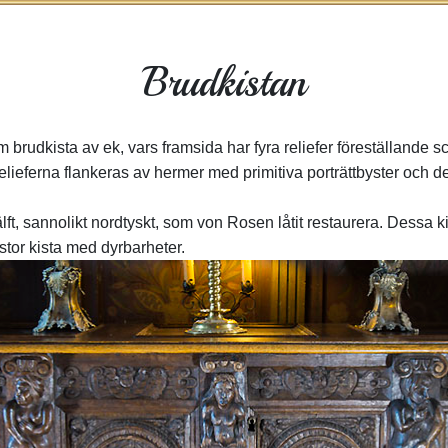
Brudkistan
brudkista av ek, vars framsida har fyra reliefer föreställande 
ieferna flankeras av hermer med primitiva porträttbyster och d
hälft, sannolikt nordtyskt, som von Rosen låtit restaurera. Dessa
stor kista med dyrbarheter.