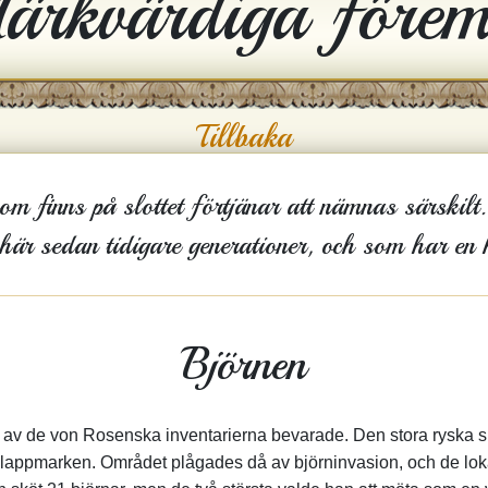
ärkvärdiga förem
Tillbaka
m finns på slottet förtjänar att nämnas särskilt.
är sedan tidigare generationer, och som har en h
Björnen
 av de von Rosenska inventarierna bevarade. Den stora ryska s
ska lappmarken. Området plågades då av björninvasion, och de 