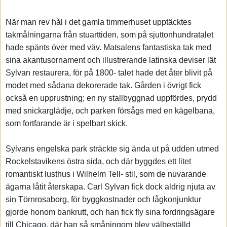
När man rev hål i det gamla timmerhuset upptäcktes
takmålningarna från stuarttiden, som på sjuttonhundratalet
hade spänts över med väv. Matsalens fantastiska tak med
sina akantusornament och illustrerande latinska deviser lät
Sylvan restaurera, för på 1800- talet hade det åter blivit på
modet med sådana dekorerade tak. Gården i övrigt fick
också en upprustning; en ny stallbyggnad uppfördes, prydd
med snickarglädje, och parken försågs med en kägelbana,
som fortfarande är i spelbart skick.
Sylvans engelska park sträckte sig ända ut på udden utmed
Rockelstavikens östra sida, och där byggdes ett litet
romantiskt lusthus i Wilhelm Tell- stil, som de nuvarande
ägarna låtit återskapa. Carl Sylvan fick dock aldrig njuta av
sin Törnrosaborg, för byggkostnader och lågkonjunktur
gjorde honom bankrutt, och han fick fly sina fordringsägare
till Chicago, där han så småningom blev välbeställd