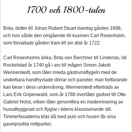
1700 och 1800-talen
Brita, dotter till Johan Robert Stuart övertog gården 1698,
och hon sålde den omgående till kusinen Carl Rosenholm,
som förvaltade gården fram till sin död år 1722.
Carl Rosenholms änka, Brita von Berchner till Lindenäs, lät
Rockelstad år 1740 gå i arv till mågen Simon Jakob
Wennerstedt, som låter inreda gästrumsflygeln med de
underbara handhyvlade dörrar och paneler, man fortfarande
kan bese i dess undervåning. Wennerstedt efterträds av
Lars Erik Gripenwald, som år 1788 överlåter godset till Otto
Gabriel Holst, vilken låter genomföra en modernisering av
huvudbyggnad och flyglar i tidens klassiserande stil.
Timmerfasaderna kläs då med puts och husen får sina
gavelprydda mittpartier.