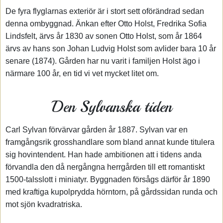
De fyra flyglarnas exteriör är i stort sett oförändrad sedan
denna ombyggnad. Änkan efter Otto Holst, Fredrika Sofia
Lindsfelt, ärvs år 1830 av sonen Otto Holst, som år 1864
ärvs av hans son Johan Ludvig Holst som avlider bara 10 år
senare (1874). Gården har nu varit i familjen Holst ägo i
närmare 100 år, en tid vi vet mycket litet om.
Den Sylvanska tiden
Carl Sylvan förvärvar gården år 1887. Sylvan var en
framgångsrik grosshandlare som bland annat kunde titulera
sig hovintendent. Han hade ambitionen att i tidens anda
förvandla den då nergångna herrgården till ett romantiskt
1500-talsslott i miniatyr. Byggnaden försågs därför år 1890
med kraftiga kupolprydda hörntorn, på gårdssidan runda och
mot sjön kvadratriska.