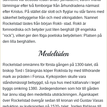
lämningar efter två fornborgar från århundradena närmast
efter Kristus. På stället där slott och flyglar nu står fanns med
säkerhet bebyggelse från och med vikingatiden. Namnet
Rockelstad lästes från början Rokli- stad. Rokli är
fornnordiska och betyder just liten berghäll (jfr engelska
"rock"), vilket ger den föga poetiska betydelsen: Platsen på
den lilla berghällen.
Medeltiden
Rockelstad omnämns för första gången på 1300-talet, då
biskop Tord i Strängnäs köper Roklista by med tillhörande
mark av prästen i Forssa. Kyrkojorden skulle vara
ståndsmässigt bebyggd, så nya hus med källarvalv i tegel
byggs omkring 1380. Jordegendomen som hör till gården
har ännu idag den medeltida utsträckningen. Ägarskapet
över Rockelstad övergår sedan till kronan vid Gustav Vasas
reduktion av kyrkojorden på 1520- talet. Jorden förlänas till