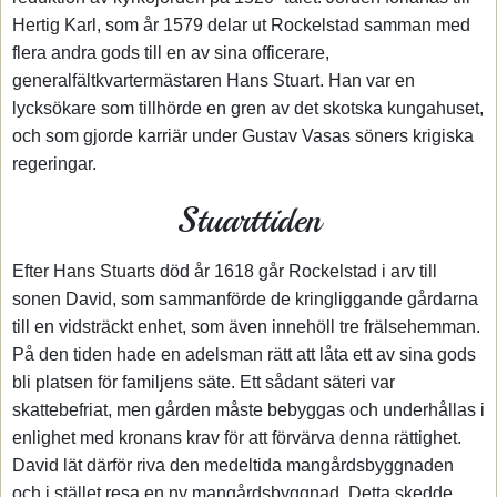
Hertig Karl, som år 1579 delar ut Rockelstad samman med
flera andra gods till en av sina officerare,
generalfältkvartermästaren Hans Stuart. Han var en
lycksökare som tillhörde en gren av det skotska kungahuset,
och som gjorde karriär under Gustav Vasas söners krigiska
regeringar.
Stuarttiden
Efter Hans Stuarts död år 1618 går Rockelstad i arv till
sonen David, som sammanförde de kringliggande gårdarna
till en vidsträckt enhet, som även innehöll tre frälsehemman.
På den tiden hade en adelsman rätt att låta ett av sina gods
bli platsen för familjens säte. Ett sådant säteri var
skattebefriat, men gården måste bebyggas och underhållas i
enlighet med kronans krav för att förvärva denna rättighet.
David lät därför riva den medeltida mangårdsbyggnaden
och i stället resa en ny mangårdsbyggnad. Detta skedde