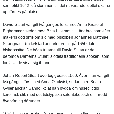
sannolikt 1642, då stommen till det nuvarande slottet ska ha
uppfördes på platsen.
David Stuart var gift två gånger, först med Anna Kruse af
Elghammar, sedan med Brita Liljeram till Långbro, som efter
makens död gifte om sig med biskopen Johannes Matthiae i
Strängnäs. Rockelstad är därför en tid på 1650- talet
biskopssäte. De båda fruarna till David Stuart är de
berömda Damerna Stuart, slottets traditionella spöken, som
fortfarande visar sig ibland.
Johan Robert Stuart övertog godset 1660. Även han var gift
två gånger, först med Anna Oliokvist, sedan med Beata
Gyllenanckar. Sannolikt lät han bygga om huset i tidig
karolinsk stil, med det tidstypiska säteritaket och en inredd
övervåning därunder.
1694 lät Johan Robert Stuart bygga fyra nya flyglar, på