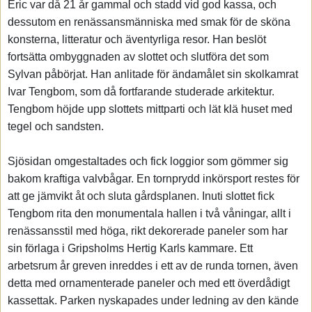
Eric var då 21 år gammal och stadd vid god kassa, och
dessutom en renässansmänniska med smak för de sköna
konsterna, litteratur och äventyrliga resor. Han beslöt
fortsätta ombyggnaden av slottet och slutföra det som
Sylvan påbörjat. Han anlitade för ändamålet sin skolkamrat
Ivar Tengbom, som då fortfarande studerade arkitektur.
Tengbom höjde upp slottets mittparti och lät klä huset med
tegel och sandsten.
Sjösidan omgestaltades och fick loggior som gömmer sig
bakom kraftiga valvbågar. En tornprydd inkörsport restes för
att ge jämvikt åt och sluta gårdsplanen. Inuti slottet fick
Tengbom rita den monumentala hallen i två våningar, allt i
renässansstil med höga, rikt dekorerade paneler som har
sin förlaga i Gripsholms Hertig Karls kammare. Ett
arbetsrum år greven inreddes i ett av de runda tornen, även
detta med ornamenterade paneler och med ett överdådigt
kassettak. Parken nyskapades under ledning av den kände