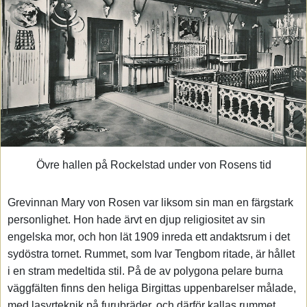
Övre hallen på Rockelstad under von Rosens tid
Grevinnan Mary von Rosen var liksom sin man en färgstark
personlighet. Hon hade ärvt en djup religiositet av sin
engelska mor, och hon lät 1909 inreda ett andaktsrum i det
sydöstra tornet. Rummet, som Ivar Tengbom ritade, är hållet
i en stram medeltida stil. På de av polygona pelare burna
väggfälten finns den heliga Birgittas uppenbarelser målade,
med lasyrteknik på furubräder, och därför kallas rummet