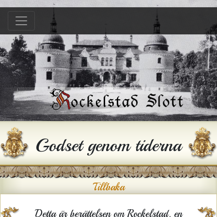
Hem
B &B
Bröllop
Konferens
Festlokal
Hyra hus
Godset genom tiderna
Historia
Gården
Tillbaka
Kontakt
Detta är berättelsen om Rockelstad, en