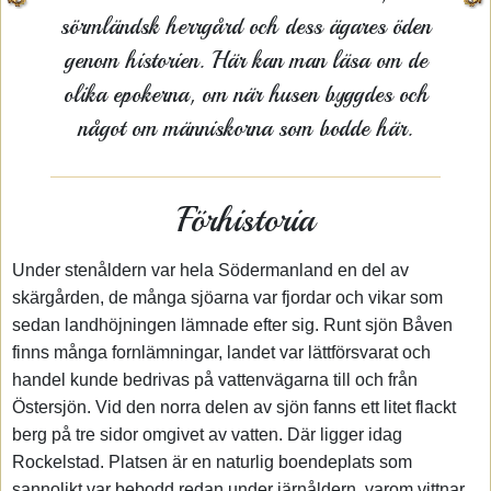
sörmländsk herrgård och dess ägares öden
genom historien. Här kan man läsa om de
olika epokerna, om när husen byggdes och
något om människorna som bodde här.
Förhistoria
Under stenåldern var hela Södermanland en del av
skärgården, de många sjöarna var fjordar och vikar som
sedan landhöjningen lämnade efter sig. Runt sjön Båven
finns många fornlämningar, landet var lättförsvarat och
handel kunde bedrivas på vattenvägarna till och från
Östersjön. Vid den norra delen av sjön fanns ett litet flackt
berg på tre sidor omgivet av vatten. Där ligger idag
Rockelstad. Platsen är en naturlig boendeplats som
sannolikt var bebodd redan under järnåldern, varom vittnar