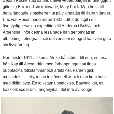
Sedan Rockelstad sålunda blivit vederbörligen iordninggjort
gifte sig Eric med sin trolovade, Mary Fock. Men trots allt
detta längtade slottsherren ut på vikingatåg till fjärran länder.
Eric von Rosen hade redan 1901- 1902 deltagit i en
äventyrlig resa, en expedition till Anderna i Bolivia och
Argentina. Inför denna resa hade han genomgått en
utbildning i etnografi, och det var som etnograf han ville göra
sin livsgärning.
Han beslöt 1911 att korsa Afrika från söder till norr, en resa
från Kap till Alexandria, med förhoppningen att finna
oupptäckta folkstammar och artefakter. Färden gick
mestadels till fots, resan tog över ett år och man kom hem
med rikligt byte. En folkstam upptäcktes, Batwafolket, ett
träskfolk söder om Tanganyika i det inre av Kongo.