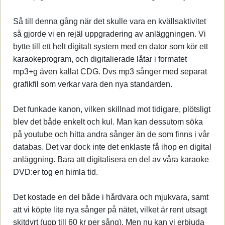
Så till denna gång när det skulle vara en kvällsaktivitet
så gjorde vi en rejäl uppgradering av anläggningen. Vi
bytte till ett helt digitalt system med en dator som kör ett
karaokeprogram, och digitalierade låtar i formatet
mp3+g även kallat CDG. Dvs mp3 sånger med separat
grafikfil som verkar vara den nya standarden.
Det funkade kanon, vilken skillnad mot tidigare, plötsligt
blev det både enkelt och kul. Man kan dessutom söka
på youtube och hitta andra sånger än de som finns i vår
databas. Det var dock inte det enklaste få ihop en digital
anläggning. Bara att digitalisera en del av våra karaoke
DVD:er tog en himla tid.
Det kostade en del både i hårdvara och mjukvara, samt
att vi köpte lite nya sånger på nätet, vilket är rent utsagt
skitdyrt (upp till 60 kr per sång). Men nu kan vi erbjuda