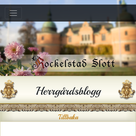
Hem
B &B
Bröllop
Konferens
Festlokal
Hyra hus
Herrgårdsblogg
Historia
Gården
Tillbaka
Kontakt