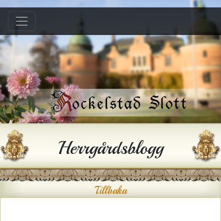
Hem
B &B
Bröllop
Konferens
Festlokal
Hyra hus
Herrgårdsblogg
Historia
Gården
Tillbaka
Kontakt