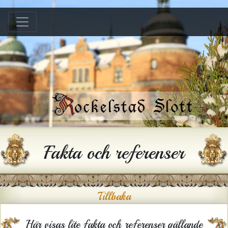
Hem
B &B
Bröllop
Konferens
Festlokal
Hyra hus
Fakta och referenser
Historia
Gården
Tillbaka
Kontakt
Här visas lite fakta och referenser gällande