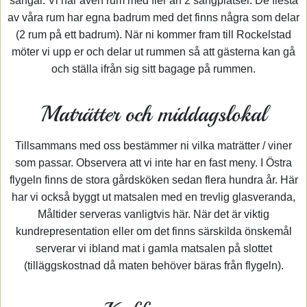
sängar. Vi har även rum med fler än 2 sängplatser. De flesta
av våra rum har egna badrum med det finns några som delar
(2 rum på ett badrum). När ni kommer fram till Rockelstad
möter vi upp er och delar ut rummen så att gästerna kan gå
och ställa ifrån sig sitt bagage på rummen.
Maträtter och middagslokal
Tillsammans med oss bestämmer ni vilka maträtter / viner
som passar. Observera att vi inte har en fast meny. I Östra
flygeln finns de stora gårdsköken sedan flera hundra år. Här
har vi också byggt ut matsalen med en trevlig glasveranda,
Måltider serveras vanligtvis här. När det är viktig
kundrepresentation eller om det finns särskilda önskemål
serverar vi ibland mat i gamla matsalen på slottet
(tilläggskostnad då maten behöver bäras från flygeln).