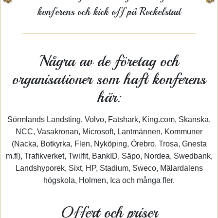
konferens och kick off på Rockelstad
Några av de företag och
organisationer som haft konferens
här:
Sörmlands Landsting, Volvo, Fatshark, King.com, Skanska,
NCC, Vasakronan, Microsoft, Lantmännen, Kommuner
(Nacka, Botkyrka, Flen, Nyköping, Örebro, Trosa, Gnesta
m.fl), Trafikverket, Twilfit, BankID, Säpo, Nordea, Swedbank,
Landshyporek, Sixt, HP, Stadium, Sweco, Mälardalens
högskola, Holmen, Ica och många fler.
Offert och priser