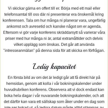
Vi skickar gärna en offert till er. Börja med ett mail eller
telefonsamtal till oss där ni presenterar era önskemål kring
konferensen. Tala om hur många ni planerar vara, ungefärlig
ankomst och avresetid och kanske något om er agenda.
Eftersom vi gör varje konferens skräddarsytt så varierar våra
priser med hur många ni är, antal extramåltider och delvis
vilket upplägg som önskas. Det går att använda
"intresseanmälan" på denna sida för att skicka en förfrågan.
Ledig kapacitet
En första bild av om det är ledigt går att få direkt här på
hemsidan, genom att kolla i vår bokningskalender under
huvudrubriken konferens. Observera att vi dock endast kan
boka hela dagar i vår nuvarande bokningskalender, och att
det därför kan vara ett sällskap som åker under en dag som
inte ser bokad ut, så lediga datum måste alltid stämmas av